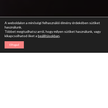
A weboldalon a minőségi felhasználói élmény érdekében sütiket
használunk.
Többet megtudhatsz arról, hogy milyen sütiket használunk, vagy
kikapcsolhatod őket a
beállításokban
.
Elfogad
Az intimitás öt elemből áll:
tisztelet
bizalom
megengedés
sebezhetőség
hála