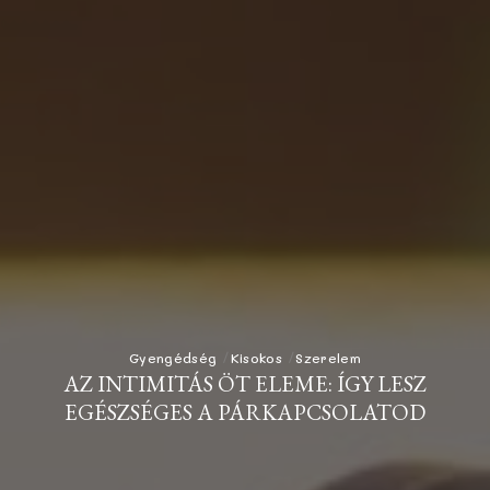
Gyengédség
Kisokos
Szerelem
AZ INTIMITÁS ÖT ELEME: ÍGY LESZ
EGÉSZSÉGES A PÁRKAPCSOLATOD