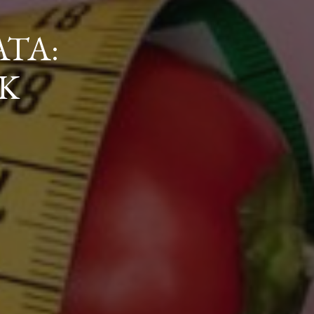
TA:
K