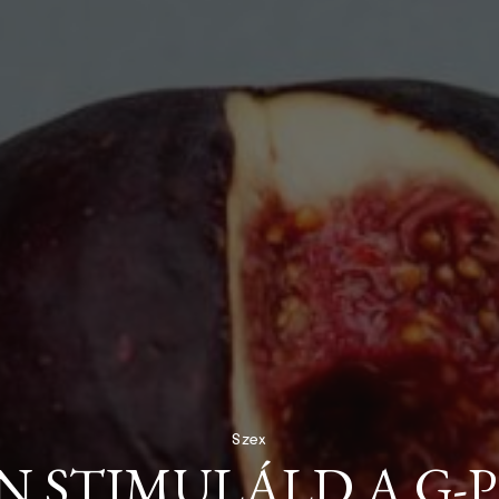
Szex
 STIMULÁLD A G-