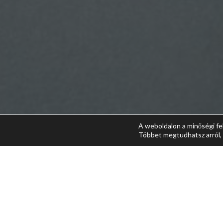
A weboldalon a minőségi fe
Többet megtudhatsz arról, 
MEGOSZTÁS
A G-pont stimulálása különleg
érzékeny terület megfelelő ma
A G-pont megtalálás