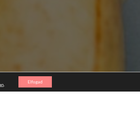
Elfogad
an
.