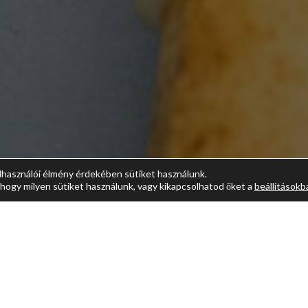
lhasználói élmény érdekében sütiket használunk.
hogy milyen sütiket használunk, vagy kikapcsolhatod őket a
beállításokb
es élményt nyújt a nők számára. A hüvely elülső falán található
sszírozásával intenzív orgazmust érhetünk el.
a