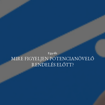
Egyéb
MIRE FIGYELJEN POTENCIANÖVELŐ
RENDELÉS ELŐTT?