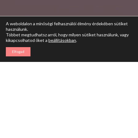
A weboldalon a minőségi felhasználói élmény érdekében sütiket
használunk.
Többet megtudhatsz arról, hogy milyen sütiket használunk, vagy
kikapcsolhatod őket a
beállításokban
.
Elfogad
Az önkielégítés új szintjét kínáló művaginák, más néven műpuncik,
valósághű élményt nyújtanak minden használat során. Ezek az eszközök
tökéletesen utánozzák az igazi élményt, és kényelmes megoldást
jelentenek azoknak, akik partner nélkül is szeretnék átélni a maximális
kielégülést. A cikk bemutatja a legújabb modelleket, azok előnyeit és
használatának előnyeit.
Miért válaszd a művaginát?
A művaginák élethű kialakításukkal és anyagukkal hozzák a legközelebb